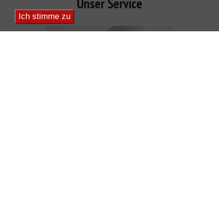
Unser
Service
Ich stimme zu
Beratung
/
Umsetzung
Wir stellen hohe Anforderungen an uns. Kompetenz,
Vertrauen und Qualität haben für uns oberste Priorität. Nur
über eine offene Kommunikation und kurze
Informationswege ist es möglich, schnelle und
aussagefähige Antworten und Lösungen zu liefern.